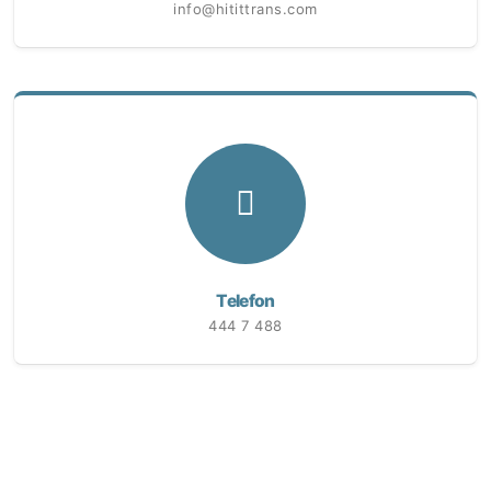
info@hitittrans.com
Telefon
444 7 488
6698 sayılı Kişisel Verilerin Korunması Kanunu